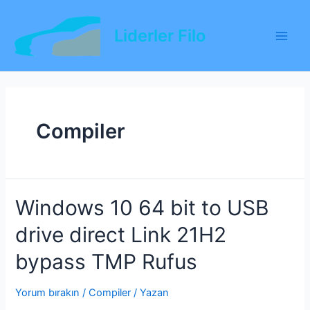
İçeriğe
atla
Liderler Filo
Main
Men
Compiler
Windows 10 64 bit to USB
drive direct Link 21H2
bypass TMP Rufus
Yorum bırakın
/
Compiler
/ Yazan