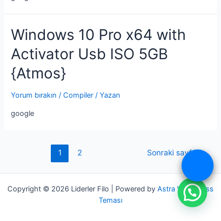
Windows 10 Pro x64 with
Activator Usb ISO 5GB
{Atmos}
Yorum bırakın
/
Compiler
/ Yazan
google
Yazı
1
2
Sonraki sayfa
→
sayfalaması
Copyright © 2026 Liderler Filo | Powered by
Astra WordPress
Teması